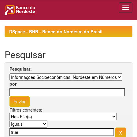
Skip
navigation
DSpace - BNB - Banco do Nordeste do Brasil
Pesquisar
Pesquisar:
por
Filtros correntes: