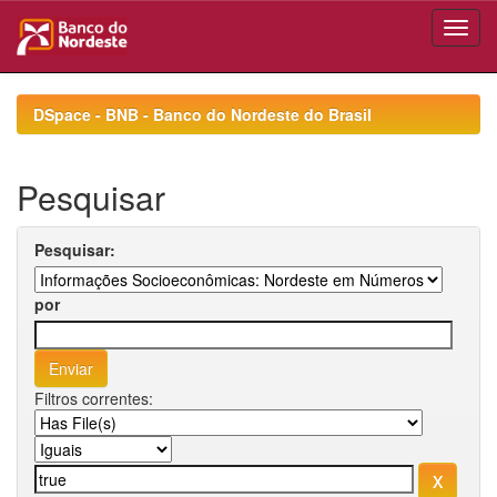
Skip
navigation
DSpace - BNB - Banco do Nordeste do Brasil
Pesquisar
Pesquisar:
por
Filtros correntes: