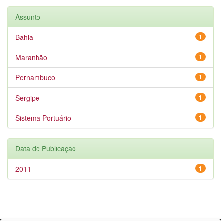
Assunto
Bahia
1
Maranhão
1
Pernambuco
1
Sergipe
1
Sistema Portuário
1
Data de Publicação
2011
1