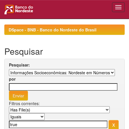
Skip
navigation
DSpace - BNB - Banco do Nordeste do Brasil
Pesquisar
Pesquisar:
por
Filtros correntes: