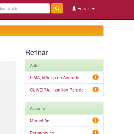
Entrar:
Refinar
Autor
LIMA, Mônica de Andrade
1
OLIVEIRA, Hamilton Reis de
1
Assunto
Maranhão
1
Pernambuco
1