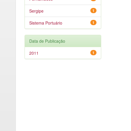
Sergipe
1
Sistema Portuário
1
Data de Publicação
2011
1