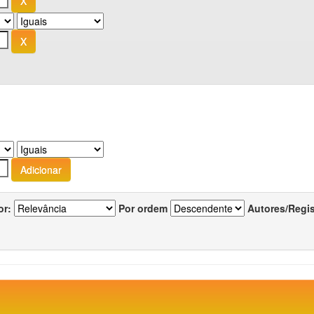
or:
Por ordem
Autores/Regi