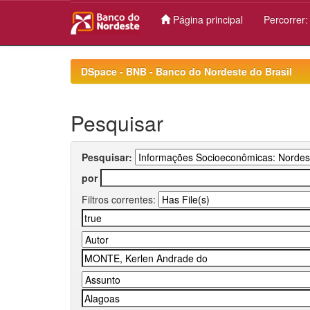
Página principal
Percorrer
Skip
navigation
DSpace - BNB - Banco do Nordeste do Brasil
Pesquisar
Pesquisar:
por
Filtros correntes: