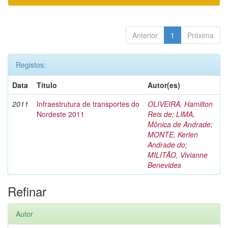
Anterior
1
Próxima
Registos:
Data
Título
Autor(es)
2011
Infraestrutura de transportes do
OLIVEIRA, Hamilton
Nordeste 2011
Reis de
;
LIMA,
Mônica de Andrade
;
MONTE, Kerlen
Andrade do
;
MILITÃO, Vivianne
Benevides
Refinar
Autor