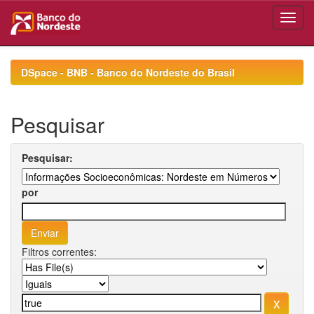
Skip
navigation
DSpace - BNB - Banco do Nordeste do Brasil
Pesquisar
Pesquisar:
por
Filtros correntes: