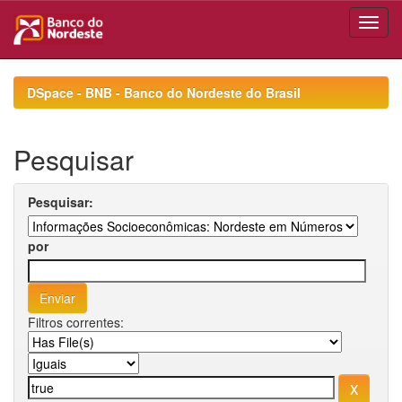
Skip
navigation
DSpace - BNB - Banco do Nordeste do Brasil
Pesquisar
Pesquisar:
por
Filtros correntes: