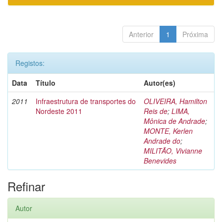
Anterior
1
Próxima
Registos:
Data
Título
Autor(es)
2011
Infraestrutura de transportes do
OLIVEIRA, Hamilton
Nordeste 2011
Reis de
;
LIMA,
Mônica de Andrade
;
MONTE, Kerlen
Andrade do
;
MILITÃO, Vivianne
Benevides
Refinar
Autor