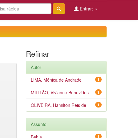
Entrar:
Refinar
Autor
LIMA, Mônica de Andrade
1
MILITÃO, Vivianne Benevides
1
OLIVEIRA, Hamilton Reis de
1
Assunto
Bahia
1