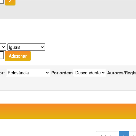
or:
Por ordem
Autores/Regi