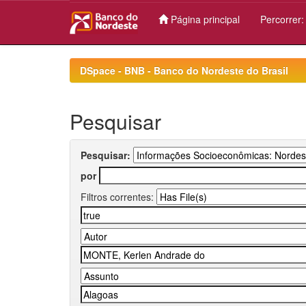
Página principal
Percorrer
Skip
navigation
DSpace - BNB - Banco do Nordeste do Brasil
Pesquisar
Pesquisar:
por
Filtros correntes: