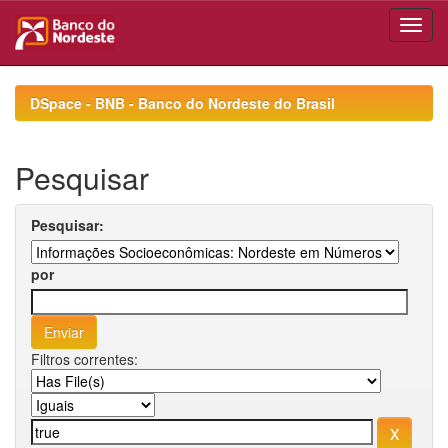
Skip
navigation
DSpace - BNB - Banco do Nordeste do Brasil
Pesquisar
Pesquisar:
por
Filtros correntes: