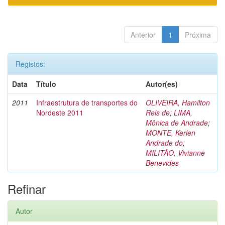
Anterior
1
Próxima
Registos:
Data
Título
Autor(es)
2011
Infraestrutura de transportes do
OLIVEIRA, Hamilton
Nordeste 2011
Reis de
;
LIMA,
Mônica de Andrade
;
MONTE, Kerlen
Andrade do
;
MILITÃO, Vivianne
Benevides
Refinar
Autor