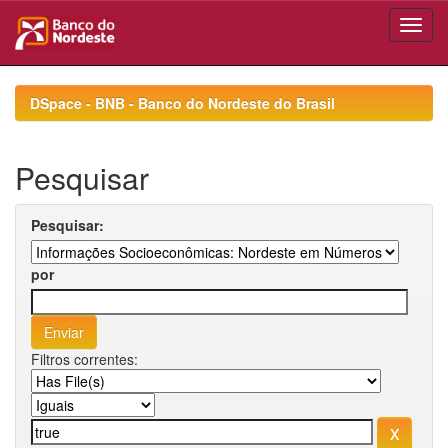
Skip
navigation
DSpace - BNB - Banco do Nordeste do Brasil
Pesquisar
Pesquisar:
por
Filtros correntes: