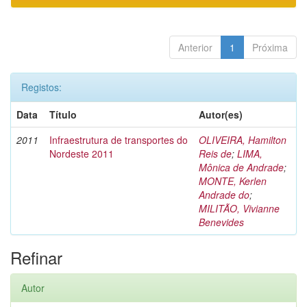
Anterior
1
Próxima
Registos:
Data
Título
Autor(es)
2011
Infraestrutura de transportes do
OLIVEIRA, Hamilton
Nordeste 2011
Reis de
;
LIMA,
Mônica de Andrade
;
MONTE, Kerlen
Andrade do
;
MILITÃO, Vivianne
Benevides
Refinar
Autor