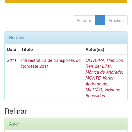
Anterior
1
Próxima
Registos:
Data
Título
Autor(es)
2011
Infraestrutura de transportes do
OLIVEIRA, Hamilton
Nordeste 2011
Reis de
;
LIMA,
Mônica de Andrade
;
MONTE, Kerlen
Andrade do
;
MILITÃO, Vivianne
Benevides
Refinar
Autor