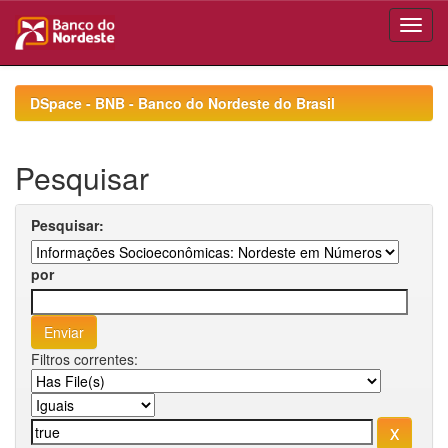
Skip
navigation
DSpace - BNB - Banco do Nordeste do Brasil
Pesquisar
Pesquisar:
por
Filtros correntes: