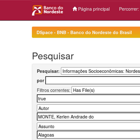
Página principal
Percorrer
Skip
navigation
DSpace - BNB - Banco do Nordeste do Brasil
Pesquisar
Pesquisar:
por
Filtros correntes: