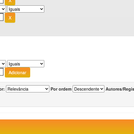
or:
Por ordem
Autores/Regi