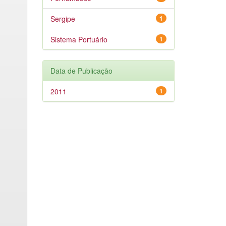
Sergipe
1
Sistema Portuário
1
Data de Publicação
2011
1