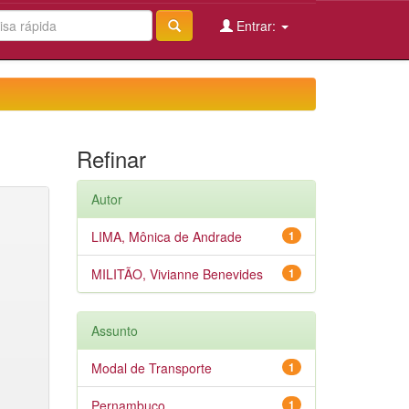
Entrar:
Refinar
Autor
LIMA, Mônica de Andrade
1
MILITÃO, Vivianne Benevides
1
Assunto
Modal de Transporte
1
Pernambuco
1