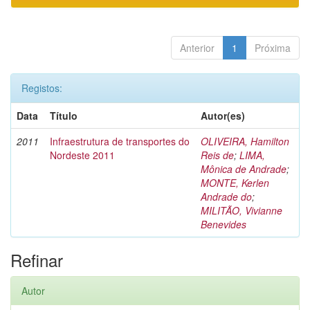
Anterior
1
Próxima
Registos:
Data
Título
Autor(es)
2011
Infraestrutura de transportes do
OLIVEIRA, Hamilton
Nordeste 2011
Reis de
;
LIMA,
Mônica de Andrade
;
MONTE, Kerlen
Andrade do
;
MILITÃO, Vivianne
Benevides
Refinar
Autor