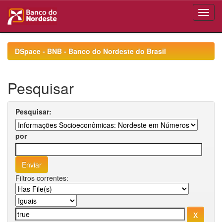
Skip
navigation
DSpace - BNB - Banco do Nordeste do Brasil
Pesquisar
Pesquisar:
por
Filtros correntes: