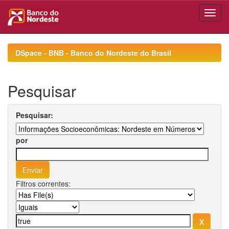
Skip
navigation
DSpace - BNB - Banco do Nordeste do Brasil
Pesquisar
Pesquisar:
por
Filtros correntes: