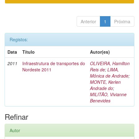
Anterior
1
Próxima
Registos:
Data
Título
Autor(es)
2011
Infraestrutura de transportes do
OLIVEIRA, Hamilton
Nordeste 2011
Reis de
;
LIMA,
Mônica de Andrade
;
MONTE, Kerlen
Andrade do
;
MILITÃO, Vivianne
Benevides
Refinar
Autor