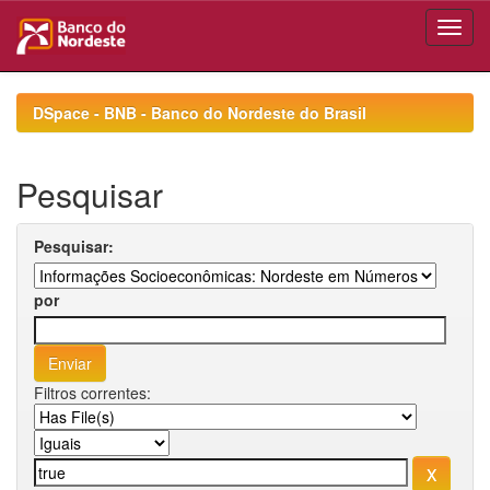
Skip
navigation
DSpace - BNB - Banco do Nordeste do Brasil
Pesquisar
Pesquisar:
por
Filtros correntes: