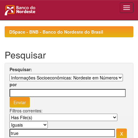
Skip
navigation
DSpace - BNB - Banco do Nordeste do Brasil
Pesquisar
Pesquisar:
por
Filtros correntes: