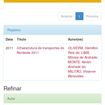
Anterior
1
Próxima
Registos:
Data
Título
Autor(es)
2011
Infraestrutura de transportes do
OLIVEIRA, Hamilton
Nordeste 2011
Reis de
;
LIMA,
Mônica de Andrade
;
MONTE, Kerlen
Andrade do
;
MILITÃO, Vivianne
Benevides
Refinar
Autor