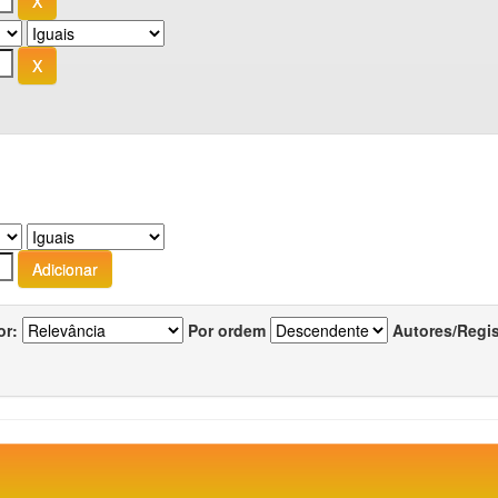
or:
Por ordem
Autores/Regi