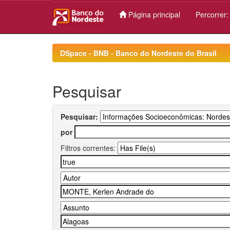
Página principal
Percorrer
Skip
navigation
DSpace - BNB - Banco do Nordeste do Brasil
Pesquisar
Pesquisar:
por
Filtros correntes: