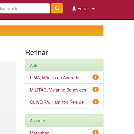
Entrar:
Refinar
Autor
LIMA, Mônica de Andrade
1
MILITÃO, Vivianne Benevides
1
OLIVEIRA, Hamilton Reis de
1
Assunto
Maranhão
1