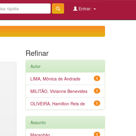
Entrar:
Refinar
Autor
LIMA, Mônica de Andrade
1
MILITÃO, Vivianne Benevides
1
OLIVEIRA, Hamilton Reis de
1
Assunto
Maranhão
1