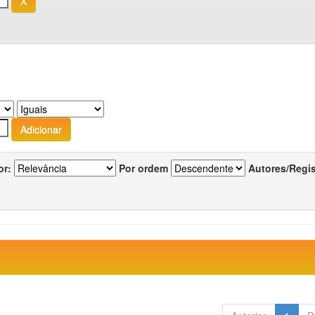
or:
Por ordem
Autores/Regi