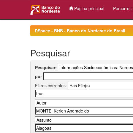
Página principal
Percorrer
Skip
navigation
DSpace - BNB - Banco do Nordeste do Brasil
Pesquisar
Pesquisar:
por
Filtros correntes: