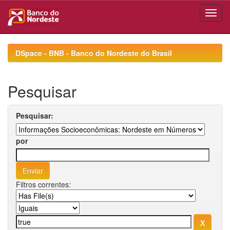
Skip
navigation
DSpace - BNB - Banco do Nordeste do Brasil
Pesquisar
Pesquisar:
por
Filtros correntes: