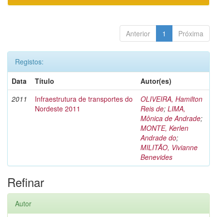
Anterior
1
Próxima
Registos:
Data
Título
Autor(es)
2011
Infraestrutura de transportes do
OLIVEIRA, Hamilton
Nordeste 2011
Reis de
;
LIMA,
Mônica de Andrade
;
MONTE, Kerlen
Andrade do
;
MILITÃO, Vivianne
Benevides
Refinar
Autor