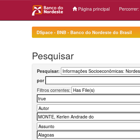
Página principal
Percorrer
Skip
navigation
DSpace - BNB - Banco do Nordeste do Brasil
Pesquisar
Pesquisar:
por
Filtros correntes: