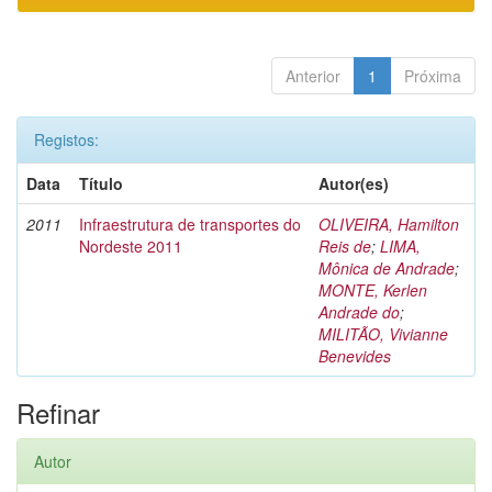
Anterior
1
Próxima
Registos:
Data
Título
Autor(es)
2011
Infraestrutura de transportes do
OLIVEIRA, Hamilton
Nordeste 2011
Reis de
;
LIMA,
Mônica de Andrade
;
MONTE, Kerlen
Andrade do
;
MILITÃO, Vivianne
Benevides
Refinar
Autor