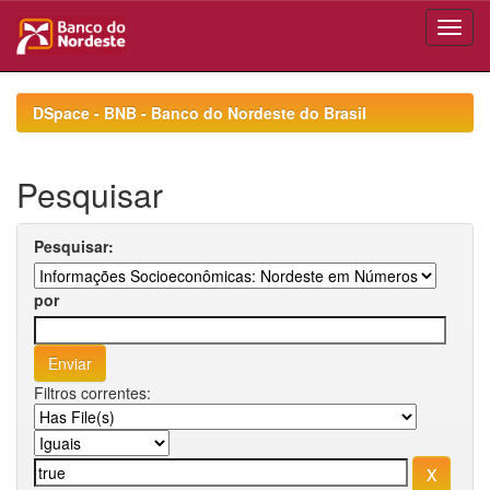
Skip
navigation
DSpace - BNB - Banco do Nordeste do Brasil
Pesquisar
Pesquisar:
por
Filtros correntes: