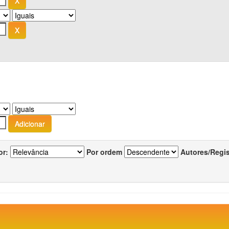
or:
Por ordem
Autores/Regi