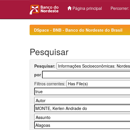
Página principal
Percorrer
Skip
navigation
DSpace - BNB - Banco do Nordeste do Brasil
Pesquisar
Pesquisar:
por
Filtros correntes: