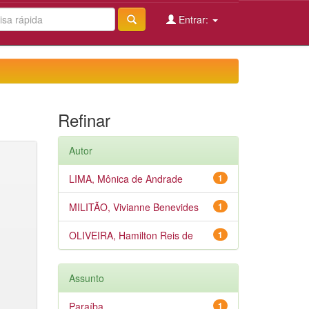
Entrar:
Refinar
Autor
LIMA, Mônica de Andrade
1
MILITÃO, Vivianne Benevides
1
OLIVEIRA, Hamilton Reis de
1
Assunto
Paraíba
1