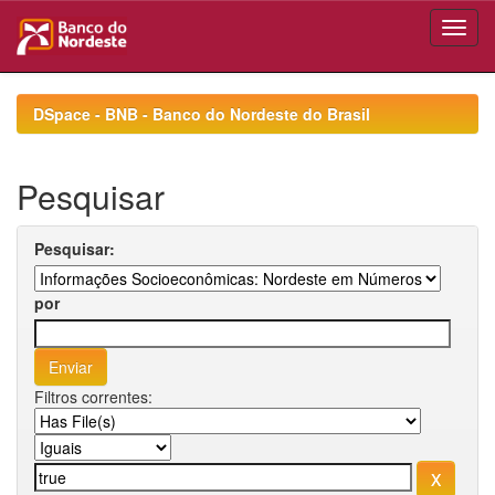
Skip
navigation
DSpace - BNB - Banco do Nordeste do Brasil
Pesquisar
Pesquisar:
por
Filtros correntes: