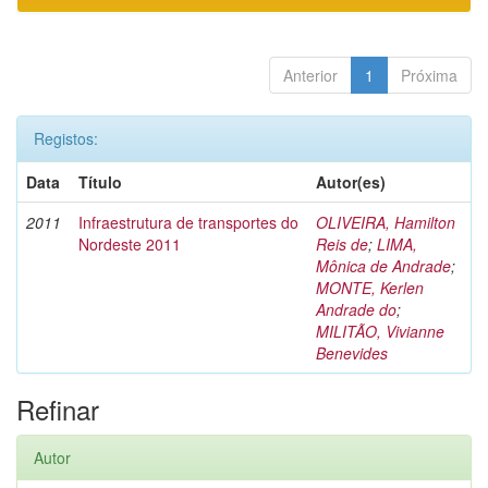
Anterior
1
Próxima
Registos:
Data
Título
Autor(es)
2011
Infraestrutura de transportes do
OLIVEIRA, Hamilton
Nordeste 2011
Reis de
;
LIMA,
Mônica de Andrade
;
MONTE, Kerlen
Andrade do
;
MILITÃO, Vivianne
Benevides
Refinar
Autor