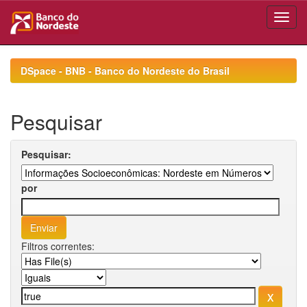
Skip
navigation
DSpace - BNB - Banco do Nordeste do Brasil
Pesquisar
Pesquisar:
por
Filtros correntes: