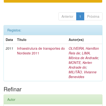
Anterior
1
Próxima
Registos:
Data
Título
Autor(es)
2011
Infraestrutura de transportes do
OLIVEIRA, Hamilton
Nordeste 2011
Reis de
;
LIMA,
Mônica de Andrade
;
MONTE, Kerlen
Andrade do
;
MILITÃO, Vivianne
Benevides
Refinar
Autor