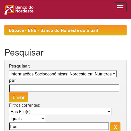
Skip
navigation
DSpace - BNB - Banco do Nordeste do Brasil
Pesquisar
Pesquisar:
por
Filtros correntes: