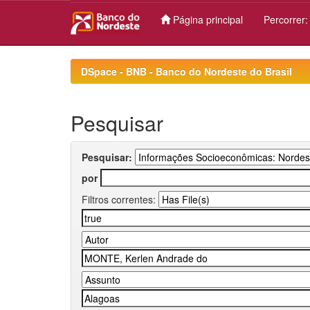
Página principal
Percorrer
Skip
navigation
DSpace - BNB - Banco do Nordeste do Brasil
Pesquisar
Pesquisar:
por
Filtros correntes: