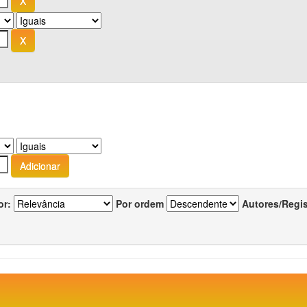
or:
Por ordem
Autores/Regi