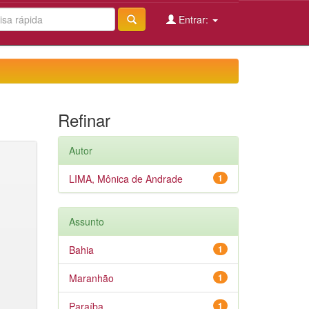
Entrar:
Refinar
Autor
LIMA, Mônica de Andrade
1
Assunto
Bahia
1
Maranhão
1
Paraíba
1