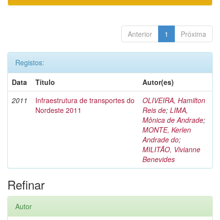
Anterior
1
Próxima
Registos:
Data
Título
Autor(es)
2011
Infraestrutura de transportes do
OLIVEIRA, Hamilton
Nordeste 2011
Reis de
;
LIMA,
Mônica de Andrade
;
MONTE, Kerlen
Andrade do
;
MILITÃO, Vivianne
Benevides
Refinar
Autor