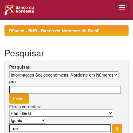
Skip
navigation
DSpace - BNB - Banco do Nordeste do Brasil
Pesquisar
Pesquisar:
por
Filtros correntes: