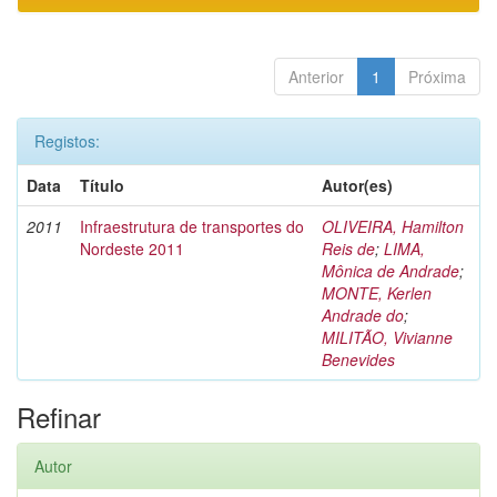
Anterior
1
Próxima
Registos:
Data
Título
Autor(es)
2011
Infraestrutura de transportes do
OLIVEIRA, Hamilton
Nordeste 2011
Reis de
;
LIMA,
Mônica de Andrade
;
MONTE, Kerlen
Andrade do
;
MILITÃO, Vivianne
Benevides
Refinar
Autor