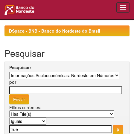
Skip
navigation
DSpace - BNB - Banco do Nordeste do Brasil
Pesquisar
Pesquisar:
por
Filtros correntes: