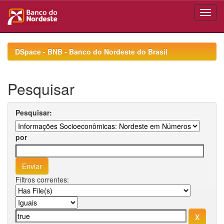
Skip
navigation
DSpace - BNB - Banco do Nordeste do Brasil
Pesquisar
Pesquisar:
por
Filtros correntes: