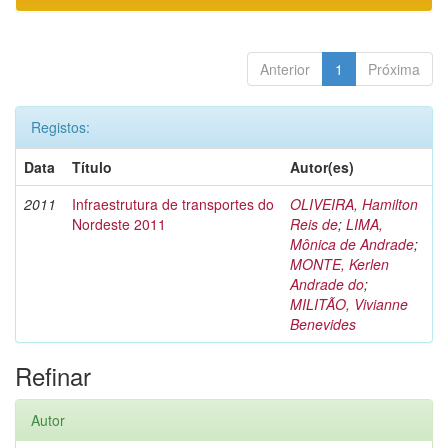
Anterior
1
Próxima
Registos:
Data
Título
Autor(es)
2011
Infraestrutura de transportes do
OLIVEIRA, Hamilton
Nordeste 2011
Reis de
;
LIMA,
Mônica de Andrade
;
MONTE, Kerlen
Andrade do
;
MILITÃO, Vivianne
Benevides
Refinar
Autor