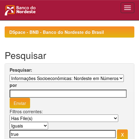
Skip
navigation
DSpace - BNB - Banco do Nordeste do Brasil
Pesquisar
Pesquisar:
por
Filtros correntes: