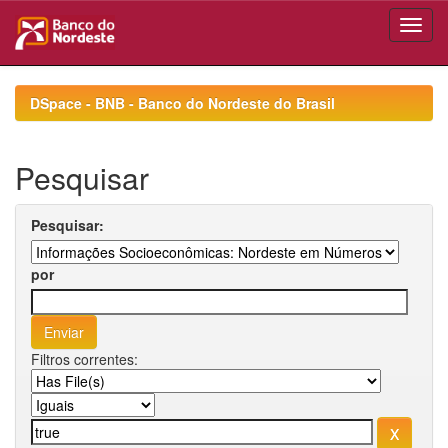
Skip
navigation
DSpace - BNB - Banco do Nordeste do Brasil
Pesquisar
Pesquisar:
por
Filtros correntes: