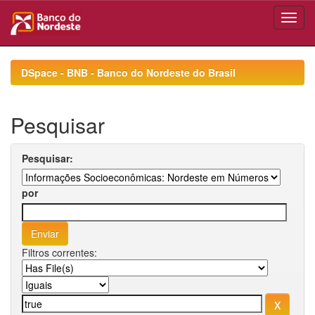
Skip
navigation
DSpace - BNB - Banco do Nordeste do Brasil
Pesquisar
Pesquisar:
por
Filtros correntes: