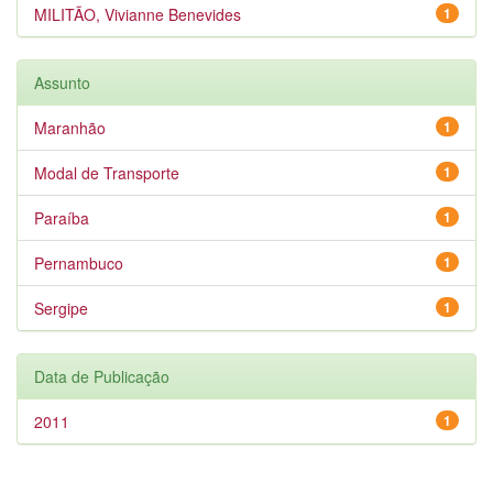
MILITÃO, Vivianne Benevides
1
Assunto
Maranhão
1
Modal de Transporte
1
Paraíba
1
Pernambuco
1
Sergipe
1
Data de Publicação
2011
1