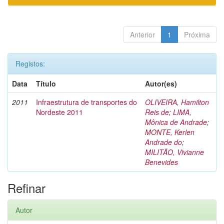
Anterior
1
Próxima
Registos:
Data
Título
Autor(es)
2011
Infraestrutura de transportes do
OLIVEIRA, Hamilton
Nordeste 2011
Reis de
;
LIMA,
Mônica de Andrade
;
MONTE, Kerlen
Andrade do
;
MILITÃO, Vivianne
Benevides
Refinar
Autor