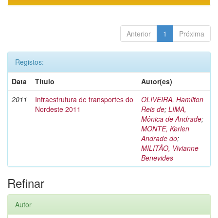
Anterior
1
Próxima
Registos:
Data
Título
Autor(es)
2011
Infraestrutura de transportes do
OLIVEIRA, Hamilton
Nordeste 2011
Reis de
;
LIMA,
Mônica de Andrade
;
MONTE, Kerlen
Andrade do
;
MILITÃO, Vivianne
Benevides
Refinar
Autor