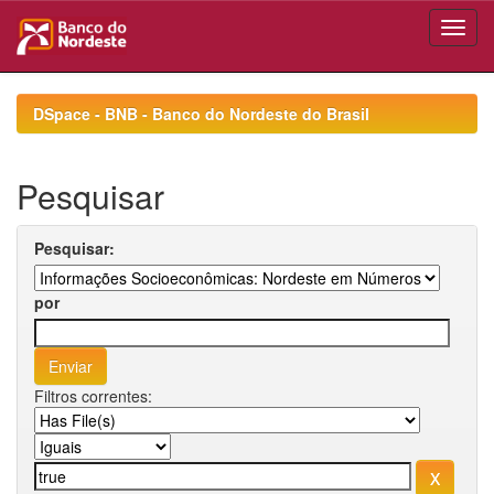
Skip
navigation
DSpace - BNB - Banco do Nordeste do Brasil
Pesquisar
Pesquisar:
por
Filtros correntes: