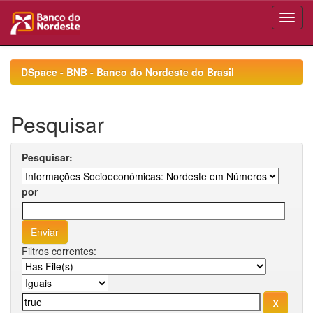
Skip
navigation
DSpace - BNB - Banco do Nordeste do Brasil
Pesquisar
Pesquisar:
por
Filtros correntes: