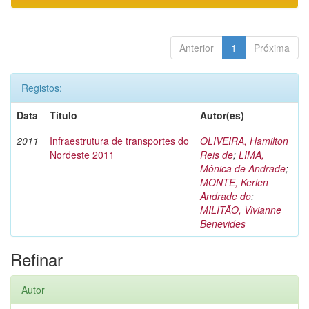
Anterior
1
Próxima
Registos:
Data
Título
Autor(es)
2011
Infraestrutura de transportes do
OLIVEIRA, Hamilton
Nordeste 2011
Reis de
;
LIMA,
Mônica de Andrade
;
MONTE, Kerlen
Andrade do
;
MILITÃO, Vivianne
Benevides
Refinar
Autor