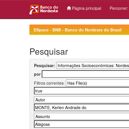
Página principal
Percorrer
Skip
navigation
DSpace - BNB - Banco do Nordeste do Brasil
Pesquisar
Pesquisar:
por
Filtros correntes: