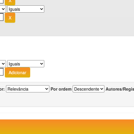
or:
Por ordem
Autores/Regi