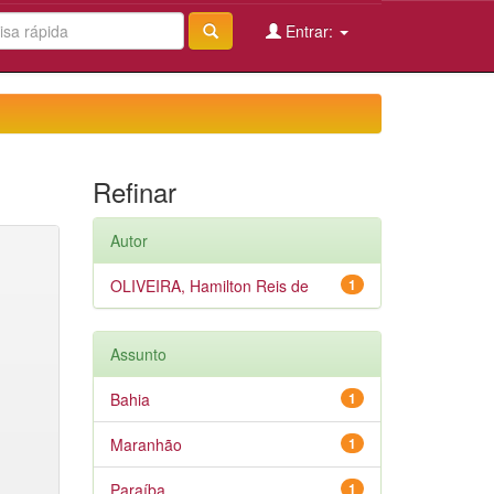
Entrar:
Refinar
Autor
OLIVEIRA, Hamilton Reis de
1
Assunto
Bahia
1
Maranhão
1
Paraíba
1