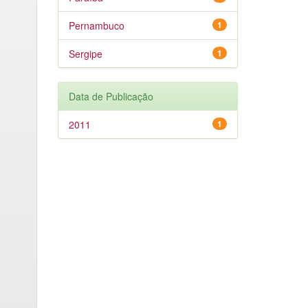
Pernambuco
1
Sergipe
1
Data de Publicação
2011
1