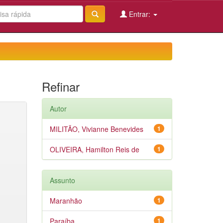
Entrar:
Refinar
Autor
MILITÃO, Vivianne Benevides
1
OLIVEIRA, Hamilton Reis de
1
Assunto
Maranhão
1
Paraíba
1