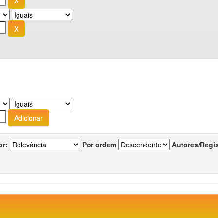
or:
Por ordem
Autores/Regi