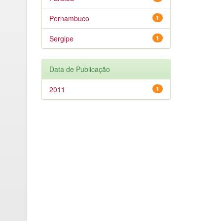
Pernambuco
1
Sergipe
1
Data de Publicação
2011
1