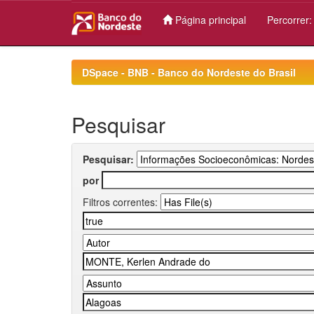
Página principal
Percorrer
Skip
navigation
DSpace - BNB - Banco do Nordeste do Brasil
Pesquisar
Pesquisar:
por
Filtros correntes: