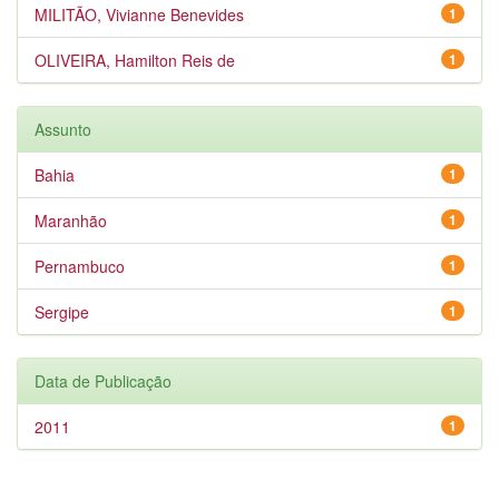
MILITÃO, Vivianne Benevides
1
OLIVEIRA, Hamilton Reis de
1
Assunto
Bahia
1
Maranhão
1
Pernambuco
1
Sergipe
1
Data de Publicação
2011
1