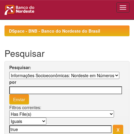
Skip
navigation
DSpace - BNB - Banco do Nordeste do Brasil
Pesquisar
Pesquisar:
por
Filtros correntes: