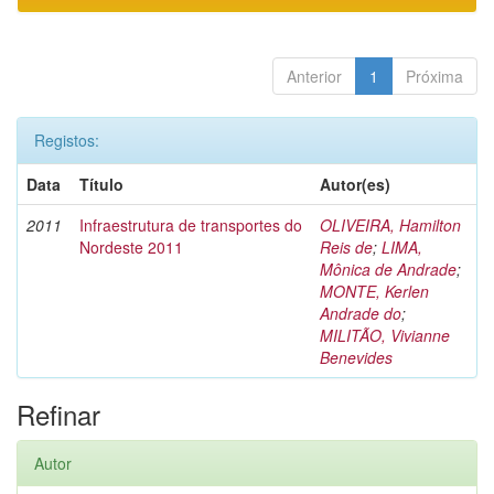
Anterior
1
Próxima
Registos:
Data
Título
Autor(es)
2011
Infraestrutura de transportes do
OLIVEIRA, Hamilton
Nordeste 2011
Reis de
;
LIMA,
Mônica de Andrade
;
MONTE, Kerlen
Andrade do
;
MILITÃO, Vivianne
Benevides
Refinar
Autor