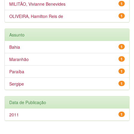
MILITÃO, Vivianne Benevides
1
OLIVEIRA, Hamilton Reis de
1
Assunto
Bahia
1
Maranhão
1
Paraíba
1
Sergipe
1
Data de Publicação
2011
1