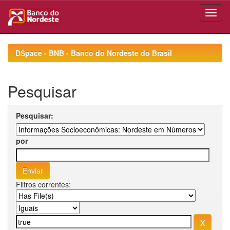
Skip
navigation
DSpace - BNB - Banco do Nordeste do Brasil
Pesquisar
Pesquisar:
por
Filtros correntes: