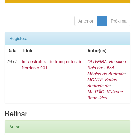
Anterior
1
Próxima
Registos:
Data
Título
Autor(es)
2011
Infraestrutura de transportes do
OLIVEIRA, Hamilton
Nordeste 2011
Reis de
;
LIMA,
Mônica de Andrade
;
MONTE, Kerlen
Andrade do
;
MILITÃO, Vivianne
Benevides
Refinar
Autor