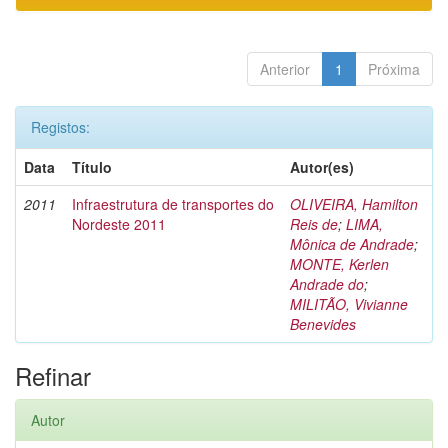
Anterior
1
Próxima
Registos:
Data
Título
Autor(es)
2011
Infraestrutura de transportes do
OLIVEIRA, Hamilton
Nordeste 2011
Reis de
;
LIMA,
Mônica de Andrade
;
MONTE, Kerlen
Andrade do
;
MILITÃO, Vivianne
Benevides
Refinar
Autor