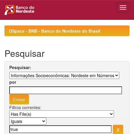
Skip
navigation
DSpace - BNB - Banco do Nordeste do Brasil
Pesquisar
Pesquisar:
por
Filtros correntes: