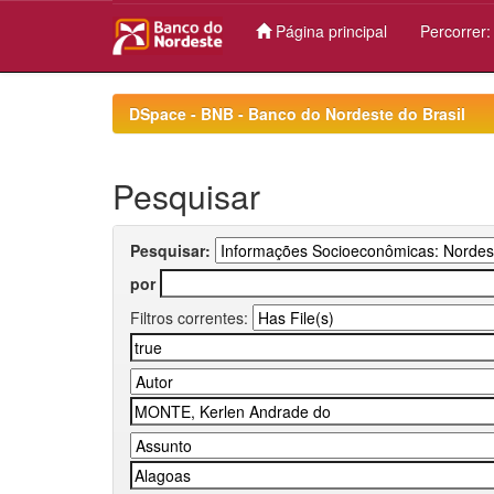
Página principal
Percorrer
Skip
navigation
DSpace - BNB - Banco do Nordeste do Brasil
Pesquisar
Pesquisar:
por
Filtros correntes: