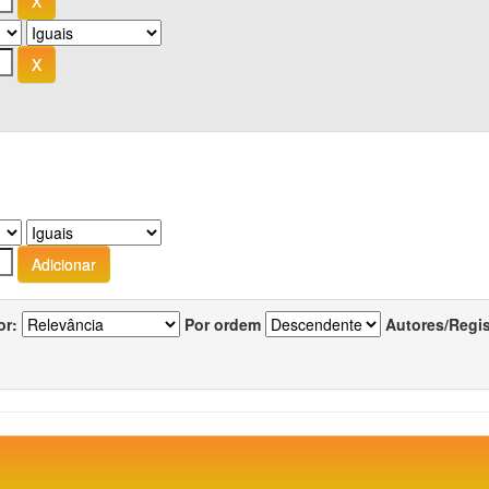
or:
Por ordem
Autores/Regi