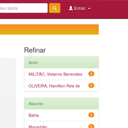
Entrar:
Refinar
Autor
MILITÃO, Vivianne Benevides
1
OLIVEIRA, Hamilton Reis de
1
Assunto
Bahia
1
Maranhão
1