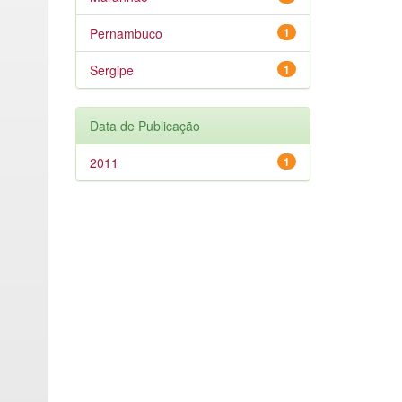
Pernambuco
1
Sergipe
1
Data de Publicação
2011
1