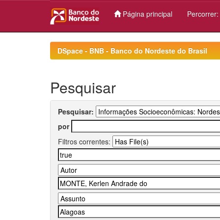
Página principal
Percorrer
Skip
navigation
DSpace - BNB - Banco do Nordeste do Brasil
Pesquisar
Pesquisar:
por
Filtros correntes: