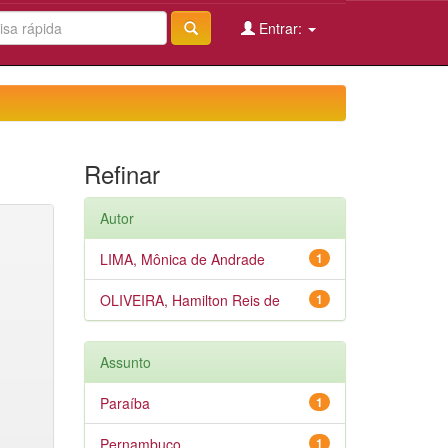
Entrar:
Refinar
Autor
LIMA, Mônica de Andrade
1
OLIVEIRA, Hamilton Reis de
1
Assunto
Paraíba
1
Pernambuco
1