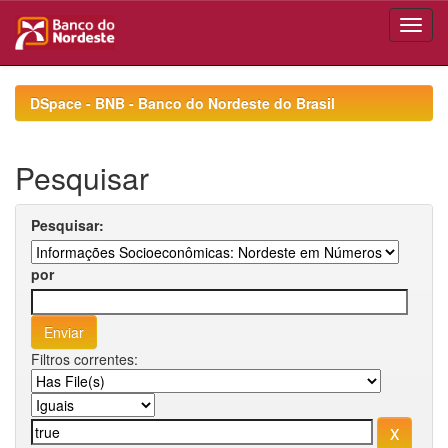
Skip
navigation
DSpace - BNB - Banco do Nordeste do Brasil
Pesquisar
Pesquisar:
por
Filtros correntes: