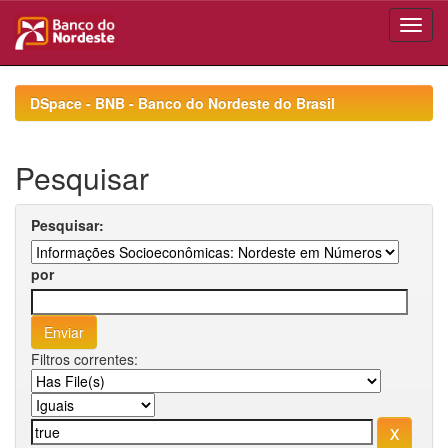
Skip
navigation
DSpace - BNB - Banco do Nordeste do Brasil
Pesquisar
Pesquisar:
por
Filtros correntes: