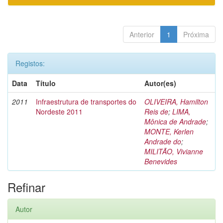
Anterior
1
Próxima
Registos:
Data
Título
Autor(es)
2011
Infraestrutura de transportes do
OLIVEIRA, Hamilton
Nordeste 2011
Reis de
;
LIMA,
Mônica de Andrade
;
MONTE, Kerlen
Andrade do
;
MILITÃO, Vivianne
Benevides
Refinar
Autor