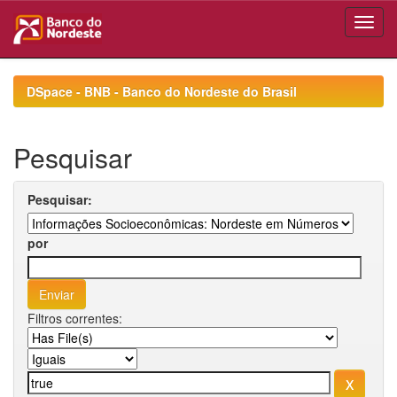
Skip
navigation
DSpace - BNB - Banco do Nordeste do Brasil
Pesquisar
Pesquisar:
por
Filtros correntes: