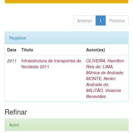
Anterior
1
Próxima
Registos:
Data
Título
Autor(es)
2011
Infraestrutura de transportes do
OLIVEIRA, Hamilton
Nordeste 2011
Reis de
;
LIMA,
Mônica de Andrade
;
MONTE, Kerlen
Andrade do
;
MILITÃO, Vivianne
Benevides
Refinar
Autor