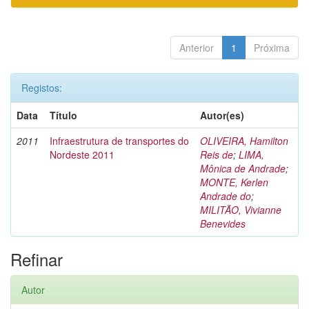
Anterior
1
Próxima
Registos:
Data
Título
Autor(es)
2011
Infraestrutura de transportes do
OLIVEIRA, Hamilton
Nordeste 2011
Reis de
;
LIMA,
Mônica de Andrade
;
MONTE, Kerlen
Andrade do
;
MILITÃO, Vivianne
Benevides
Refinar
Autor