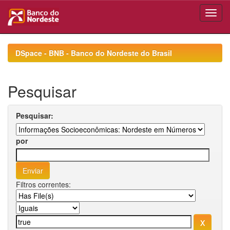
Skip
navigation
DSpace - BNB - Banco do Nordeste do Brasil
Pesquisar
Pesquisar:
por
Filtros correntes: