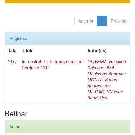
Anterior
1
Próxima
Registos:
Data
Título
Autor(es)
2011
Infraestrutura de transportes do
OLIVEIRA, Hamilton
Nordeste 2011
Reis de
;
LIMA,
Mônica de Andrade
;
MONTE, Kerlen
Andrade do
;
MILITÃO, Vivianne
Benevides
Refinar
Autor