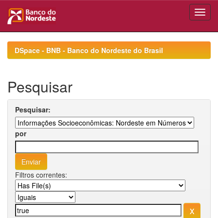
Skip
navigation
DSpace - BNB - Banco do Nordeste do Brasil
Pesquisar
Pesquisar:
por
Filtros correntes: