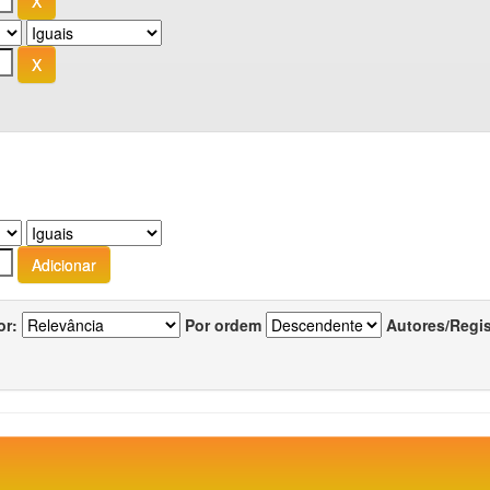
or:
Por ordem
Autores/Regi