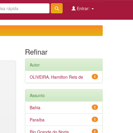
Entrar:
Refinar
Autor
OLIVEIRA, Hamilton Reis de
1
Assunto
Bahia
1
Paraíba
1
Rio Grande do Norte
1