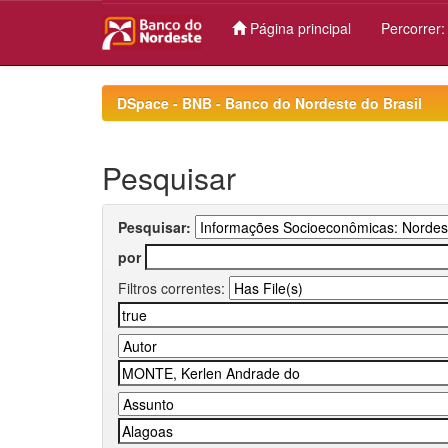
Página principal
Percorrer
Skip
navigation
DSpace - BNB - Banco do Nordeste do Brasil
Pesquisar
Pesquisar:
por
Filtros correntes: