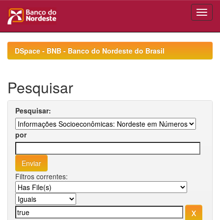
Skip
navigation
DSpace - BNB - Banco do Nordeste do Brasil
Pesquisar
Pesquisar:
por
Filtros correntes: