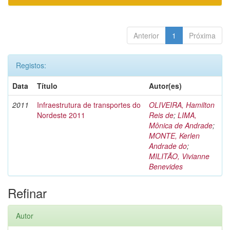
Anterior
1
Próxima
Registos:
Data
Título
Autor(es)
2011
Infraestrutura de transportes do
OLIVEIRA, Hamilton
Nordeste 2011
Reis de
;
LIMA,
Mônica de Andrade
;
MONTE, Kerlen
Andrade do
;
MILITÃO, Vivianne
Benevides
Refinar
Autor