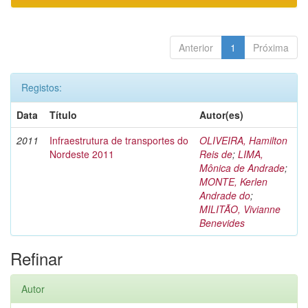
Anterior
1
Próxima
Registos:
Data
Título
Autor(es)
2011
Infraestrutura de transportes do
OLIVEIRA, Hamilton
Nordeste 2011
Reis de
;
LIMA,
Mônica de Andrade
;
MONTE, Kerlen
Andrade do
;
MILITÃO, Vivianne
Benevides
Refinar
Autor