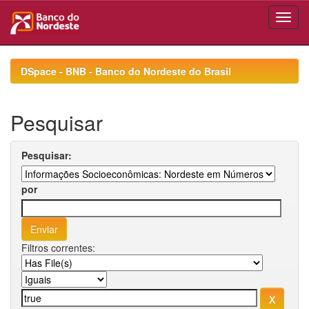
Skip
navigation
DSpace - BNB - Banco do Nordeste do Brasil
Pesquisar
Pesquisar:
por
Filtros correntes: