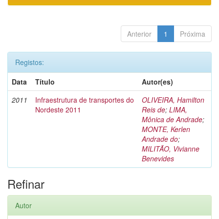
Anterior
1
Próxima
Registos:
Data
Título
Autor(es)
2011
Infraestrutura de transportes do
OLIVEIRA, Hamilton
Nordeste 2011
Reis de
;
LIMA,
Mônica de Andrade
;
MONTE, Kerlen
Andrade do
;
MILITÃO, Vivianne
Benevides
Refinar
Autor