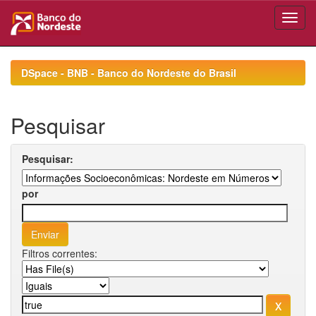
Skip
navigation
DSpace - BNB - Banco do Nordeste do Brasil
Pesquisar
Pesquisar:
por
Filtros correntes: